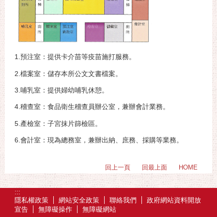
1.預注室：提供卡介苗等疫苗施打服務。
2.檔案室：儲存本所公文文書檔案。
3.哺乳室：提供婦幼哺乳休憩。
4.稽查室：食品衛生稽查員辦公室，兼辦會計業務。
5.產檢室：子宮抹片篩檢區。
6.會計室：現為總務室，兼辦出納、庶務、採購等業務。
回上一頁
回最上面
HOME
:::
隱私權政策
網站安全政策
聯絡我們
政府網站資料開放
宣告
無障礙操作
無障礙網站