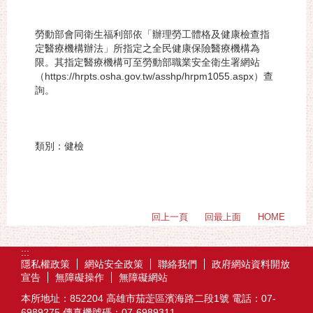
勞動部會同衛生福利部依「辦理勞工體格及健康檢查指
定醫療機構辦法」所指定之全民健康保險醫療機構為
限。其指定醫療機構可至勞動部職業安全衛生署網站
（https://hrpts.osha.gov.tw/asshp/hrpm1055.aspx）查
詢。
類別：健檢
回上一頁
回最上面
HOME
:::
隱私權政策
網站安全政策
聯絡我們
政府網站資料開放
宣告
無障礙操作
無障礙網站
本所地址：852204 高雄市茄萣區濱海路二段1號 電話：07-
6989275 傳真機號碼：07-6989311